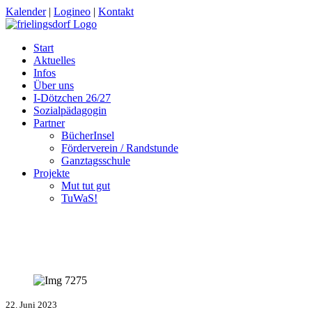
Kalender
|
Logineo
|
Kontakt
Start
Aktuelles
Infos
Über uns
I-Dötzchen 26/27
Sozialpädagogin
Partner
BücherInsel
Förderverein / Randstunde
Ganztagsschule
Projekte
Mut tut gut
TuWaS!
22. Juni 2023