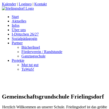
Kalender
|
Logineo
|
Kontakt
Start
Aktuelles
Infos
Über uns
I-Dötzchen 26/27
Sozialpädagogin
Partner
BücherInsel
Förderverein / Randstunde
Ganztagsschule
Projekte
Mut tut gut
TuWaS!
Gemeinschafts­grund­schule Frielingsdorf
Herzlich Willkommen an unserer Schule. Frielingsdorf ist das größte