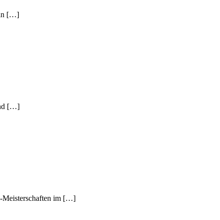
 in […]
nd […]
i-Meisterschaften im […]