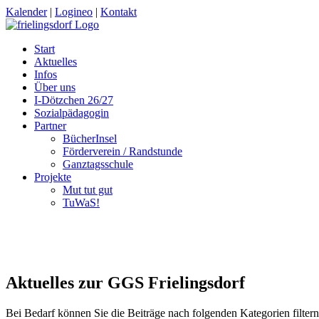
Kalender
|
Logineo
|
Kontakt
Start
Aktuelles
Infos
Über uns
I-Dötzchen 26/27
Sozialpädagogin
Partner
BücherInsel
Förderverein / Randstunde
Ganztagsschule
Projekte
Mut tut gut
TuWaS!
Aktuelles zur GGS Frielingsdorf
Bei Bedarf können Sie die Beiträge nach folgenden Kategorien filtern