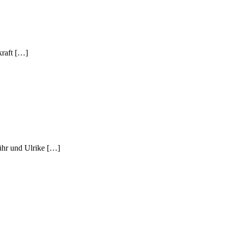
kraft […]
ühr und Ulrike […]