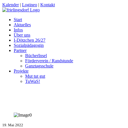
Kalender
|
Logineo
|
Kontakt
Start
Aktuelles
Infos
Über uns
I-Dötzchen 26/27
Sozialpädagogin
Partner
BücherInsel
Förderverein / Randstunde
Ganztagsschule
Projekte
Mut tut gut
TuWaS!
19. Mai 2022