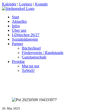
Kalender
|
Logineo
|
Kontakt
Start
Aktuelles
Infos
Über uns
I-Dötzchen 26/27
Sozialpädagogin
Partner
BücherInsel
Förderverein / Randstunde
Ganztagsschule
Projekte
Mut tut gut
TuWaS!
26. Mai 2025