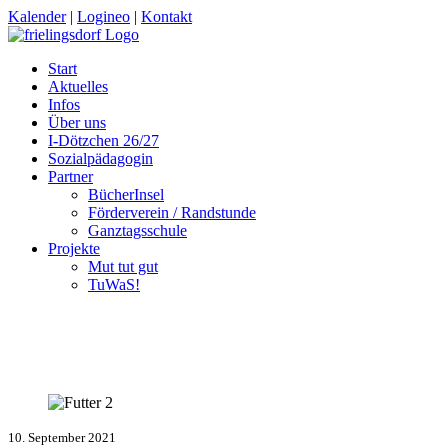
Kalender
|
Logineo
|
Kontakt
Start
Aktuelles
Infos
Über uns
I-Dötzchen 26/27
Sozialpädagogin
Partner
BücherInsel
Förderverein / Randstunde
Ganztagsschule
Projekte
Mut tut gut
TuWaS!
10. September 2021